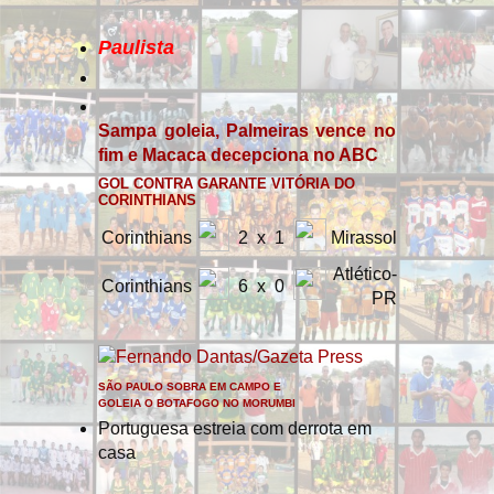
Paulista
Sampa goleia, Palmeiras vence no
fim e Macaca decepciona no ABC
GOL CONTRA GARANTE VITÓRIA DO
CORINTHIANS
Corinthians
2
x
1
Mirassol
Atlético-
Corinthians
6
x
0
PR
SÃO PAULO SOBRA EM CAMPO E
GOLEIA O BOTAFOGO NO MORUMBI
Portuguesa estreia com derrota em
casa