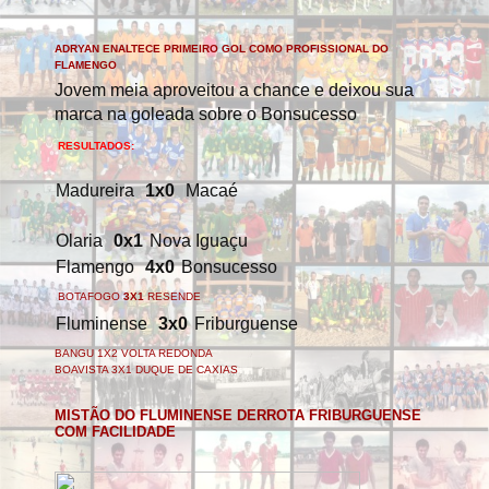
ADRYAN ENALTECE PRIMEIRO GOL COMO PROFISSIONAL DO
FLAMENGO
Jovem meia aproveitou a chance e deixou sua
marca na goleada sobre o Bonsucesso
RESULTADOS:
Madureira
1x0
Macaé
Olaria
0x1
Nova Iguaçu
Flamengo
4x0
Bonsucesso
BOTAFOGO
3X1
RESENDE
Fluminense
3x0
Friburguense
BANGU 1X2 VOLTA REDONDA
BOAVISTA 3X1 DUQUE DE CAXIAS
MISTÃO DO FLUMINENSE DERROTA FRIBURGUENSE
COM FACILIDADE