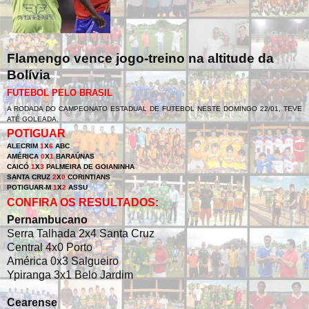
Flamengo vence jogo-treino na altitude da
Bolívia
FUTEBOL PELO BRASIL
A RODADA DO CAMPEONATO ESTADUAL DE FUTEBOL NESTE DOMINGO 22/01, TEVE
ATÉ GOLEADA.
POTIGUAR
ALECRIM
1
X
6
ABC
AMÉRICA
0
X
1
BARAÚNAS
CAICÓ
1
X
3
PALMEIRA DE GOIANINHA
SANTA CRUZ
2
X
0
CORINTIANS
POTIGUAR-M
1
X
2
ASSU
CONFIRA OS RESULTADOS:
Pernambucano
Serra Talhada 2x4 Santa Cruz
Central 4x0 Porto
América 0x3 Salgueiro
Ypiranga 3x1 Belo Jardim
Cearense