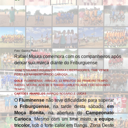
Foto: Gazeta Press
Rafael Moura comemora com os companheiros após
deixar sua marca diante do Friburguense
COM TITULARES POUPADOS PARA A LIBERTADORES, TIME VENCE
POR 3 A 0 NA ABERTURA DO CARIOCA.
GOLS
: FLUMINENSE - ARAÚJO, 13 MINUTOS DO PRIMEIRO TEMPO;
RAFAEL MOURA, AOS 36; E THIAGO CARLETO, AOS 7 DO SEGUNDO
TEMPO
CARTÕES AMARELOS:
MÁRCIO ROSÁRIO E LUCAS
O
Fluminense
não teve dificuldade para superar
o Friburguense,
na tarde desta sábado,
em
Moça Bonita,
na abertura do
Campeonato
Carioca
. Mesmo com um time misto,
a equipe
tricolor,
sob o forte calor em Bangu, Zona Oeste